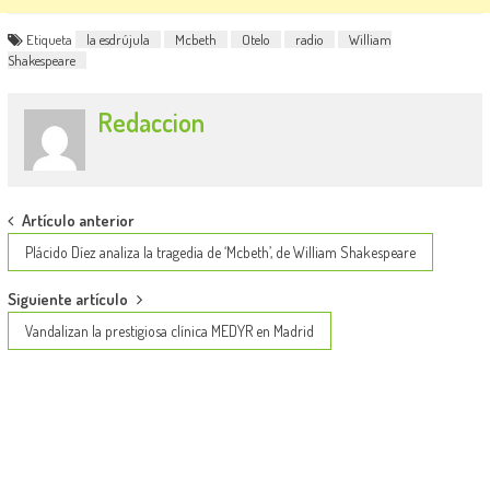
Etiqueta
la esdrújula
Mcbeth
Otelo
radio
William
Shakespeare
Redaccion
Post
Artículo anterior
navigation
Plácido Díez analiza la tragedia de ‘Mcbeth’, de William Shakespeare
Siguiente artículo
Vandalizan la prestigiosa clínica MEDYR en Madrid