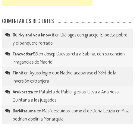
COMENTARIOS RECIENTES
en
Diálogos con gracejo: El poeta pobre
Quirky and you know it
y el banquero forrado
en
Josep Cuevas reta a Sabina, con su canción
Fancyotter98
‘Fragancias de Madrid’
en
Ayuso logró que Madrid acaparase el 73% de la
Finnit
inversión extranjera
en
Pataleta de Pablo Iglesias: Lleva a Ana Rosa
Arukorstza
Quintana a los juzgados
en
Más ‘descuidos’ como el de Doña Letizia en Misa
Darkitasume
podrían abolir la Monarquía