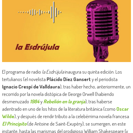
El programa de radio
la Esdrújula
inaugura su quinta edición. Los
tertulianos (el novelista
Plácido Díez Gansert
y el periodista
Ignacio Crespí de Valldaura
), tras haber hecho, anteriormente, un
recorrido por la novela distópica de George Orwell (habiendo
desmenuzado
1984
y
Rebelión en la granja
), tras haberse
adentrado en uno de los hitos de la literatura británica (como
Oscar
Wilde
), y después de rendir tributo a la celebérrima novela francesa
El Principito
(de Antoine de Saint-Exupéry), se sumergen, en este
instante, hasta las marismas del prodigioso William Shakespeare (y