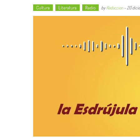
Cultura
Literatura
Radio
by
Redaccion
-
20 dici