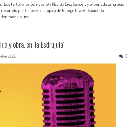
n. Los tertulianos (el novelista Plácido Díez Gansert y el periodista Ignacio
n recorrido por la novela distópica de George Orwell (habiendo
 adentrado en uno
da y obra, en ‘la Esdrújula’
embre, 2020