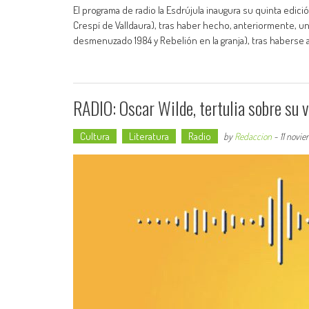
El programa de radio la Esdrújula inaugura su quinta edició
Crespí de Valldaura), tras haber hecho, anteriormente, u
desmenuzado 1984 y Rebelión en la granja), tras haberse
RADIO: Oscar Wilde, tertulia sobre su vi
Cultura
Literatura
Radio
by
Redaccion
-
11 novi