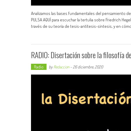
Analizamos las bases fundamentales del pensamiento de Fri
PULSA AQUÍ para escuchar la tertulia sobre Friedrich Heg
través de su teoría de tesis-antítesis-síntesis, y en cómo
RADIO: Disertación sobre la filosofía d
Radio
by
Redaccion
-
26 diciembre, 2020