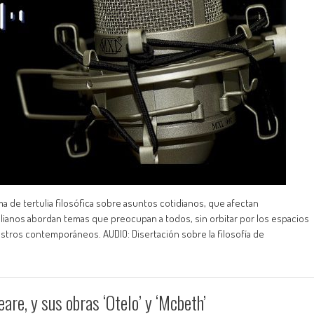
ma de tertulia filosófica sobre asuntos cotidianos, que afectan
lianos abordan temas que preocupan a todos, sin orbitar por los espacios
stros contemporáneos. AUDIO: Disertación sobre la filosofía de
re, y sus obras ‘Otelo’ y ‘Mcbeth’