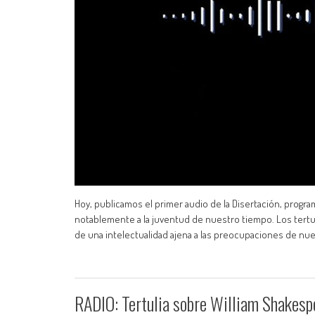
Hoy, publicamos el primer audio de la Disertación, progra
notablemente a la juventud de nuestro tiempo. Los tertu
de una intelectualidad ajena a las preocupaciones de nue
RADIO: Tertulia sobre William Shakespea