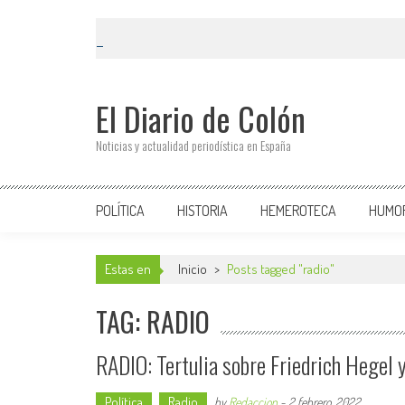
El Diario de Colón
Noticias y actualidad periodística en España
POLÍTICA
HISTORIA
HEMEROTECA
HUMO
Estas en
Inicio
>
Posts tagged "radio"
TAG: RADIO
RADIO: Tertulia sobre Friedrich Hegel y
Política
Radio
by
Redaccion
-
2 febrero, 2022