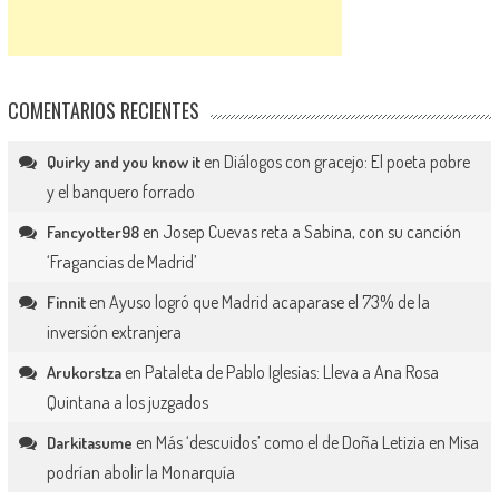
COMENTARIOS RECIENTES
en
Diálogos con gracejo: El poeta pobre
Quirky and you know it
y el banquero forrado
en
Josep Cuevas reta a Sabina, con su canción
Fancyotter98
‘Fragancias de Madrid’
en
Ayuso logró que Madrid acaparase el 73% de la
Finnit
inversión extranjera
en
Pataleta de Pablo Iglesias: Lleva a Ana Rosa
Arukorstza
Quintana a los juzgados
en
Más ‘descuidos’ como el de Doña Letizia en Misa
Darkitasume
podrían abolir la Monarquía