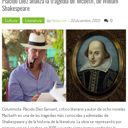
Plácido Díez analiza la tragedia de ‘Mcbeth’, de William
Shakespeare
Cultura
Literatura
0
by
Redaccion
-
20 diciembre, 2020
Columnista: Plácido Díez Gansert, crítico literario y autor de ocho novelas
Macbeth es una de las tragedias más conocidas y admiradas de
Shakespeare y de la historia de la literatura. La obra se representó por
primera vez en Londres en 1606 y cuenta como temas cardinales la