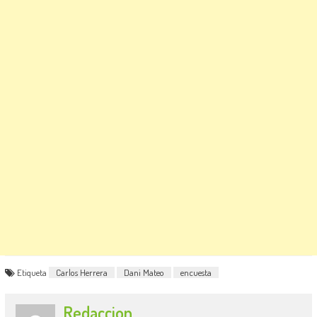
Etiqueta
Carlos Herrera
Dani Mateo
encuesta
Redaccion