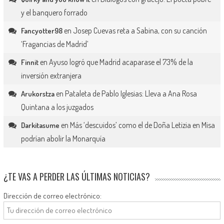
y el banquero forrado
en
Josep Cuevas reta a Sabina, con su canción
Fancyotter98
‘Fragancias de Madrid’
en
Ayuso logró que Madrid acaparase el 73% de la
Finnit
inversión extranjera
en
Pataleta de Pablo Iglesias: Lleva a Ana Rosa
Arukorstza
Quintana a los juzgados
en
Más ‘descuidos’ como el de Doña Letizia en Misa
Darkitasume
podrían abolir la Monarquía
¿TE VAS A PERDER LAS ÚLTIMAS NOTICIAS?
Dirección de correo electrónico: