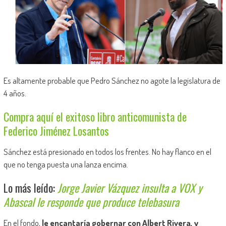
Es altamente probable que Pedro Sánchez no agote la legislatura de
4 años.
Compra aquí el exitoso libro anticomunista de
Federico Jiménez Losantos
Sánchez está presionado en todos los frentes. No hay flanco en el
que no tenga puesta una lanza encima.
Lo más leído:
Jorge Javier Vázquez insulta a VOX y
Abascal le responde que produce telebasura
En el fondo,
le encantaría gobernar con Albert Rivera, y