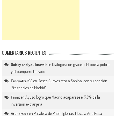
COMENTARIOS RECIENTES
en
Diálogos con gracejo: El poeta pobre
Quirky and you know it
y el banquero forrado
en
Josep Cuevas reta a Sabina, con su canción
Fancyotter98
‘Fragancias de Madrid’
en
Ayuso logró que Madrid acaparase el 73% de la
Finnit
inversión extranjera
en
Pataleta de Pablo Iglesias: Lleva a Ana Rosa
Arukorstza