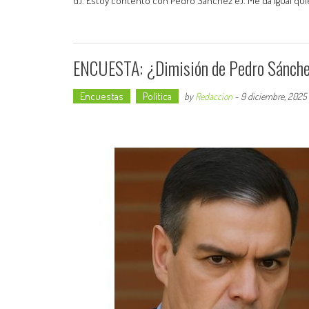
d). Estoy contento con Pedro Sánchez e). Me da igual qu
ENCUESTA: ¿Dimisión de Pedro Sánchez
Encuestas
Política
by
Redaccion
-
9 diciembre, 2025