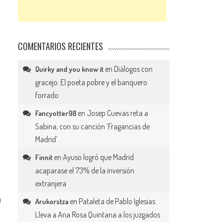
COMENTARIOS RECIENTES
en
Diálogos con
Quirky and you know it
gracejo: El poeta pobre y el banquero
forrado
en
Josep Cuevas reta a
Fancyotter98
Sabina, con su canción ‘Fragancias de
Madrid’
en
Ayuso logró que Madrid
Finnit
acaparase el 73% de la inversión
extranjera
0
en
Pataleta de Pablo Iglesias:
Arukorstza
Lleva a Ana Rosa Quintana a los juzgados