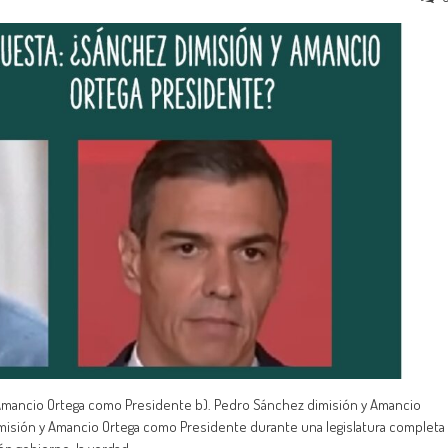
 Amancio Ortega como Presidente b). Pedro Sánchez dimisión y Amancio
misión y Amancio Ortega como Presidente durante una legislatura completa