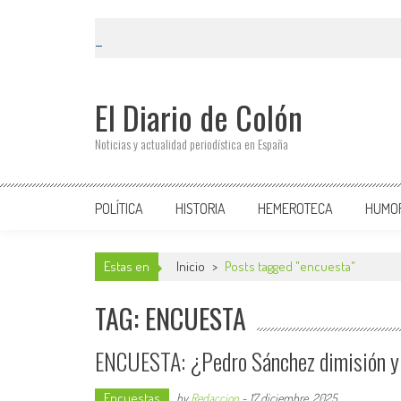
El Diario de Colón
Noticias y actualidad periodística en España
POLÍTICA
HISTORIA
HEMEROTECA
HUMO
Estas en
Inicio
>
Posts tagged "encuesta"
TAG: ENCUESTA
ENCUESTA: ¿Pedro Sánchez dimisión y
Encuestas
by
Redaccion
-
17 diciembre, 2025