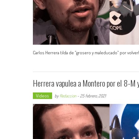
Carlos Herrera tilda de "grosero y maleducado" por volverl
Herrera vapulea a Montero por el 8-M y 
Videos
by
Redaccion
-
25 febrero, 2021