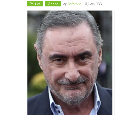
Política
Videos
by
Redaccion
-
18 junio, 2021