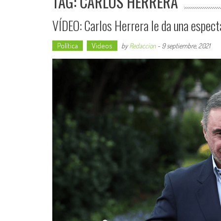
TAG: CARLOS HERRERA
VÍDEO: Carlos Herrera le da una espect
Política
Videos
by
Redaccion
-
9 septiembre, 2021