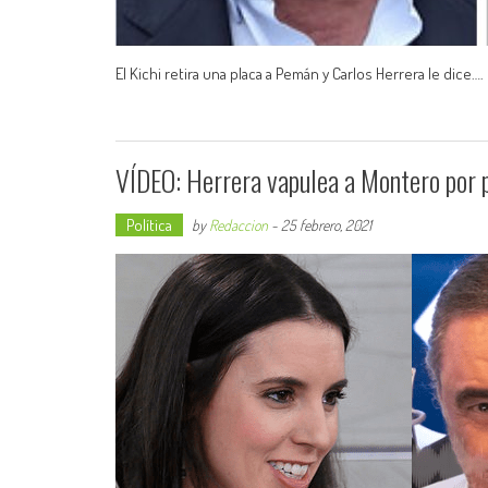
El Kichi retira una placa a Pemán y Carlos Herrera le dice…
VÍDEO: Herrera vapulea a Montero por p
Política
by
Redaccion
-
25 febrero, 2021