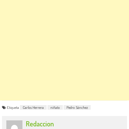
Etiqueta
Carlos Herrera
niñato
Pedro Sánchez
Redaccion