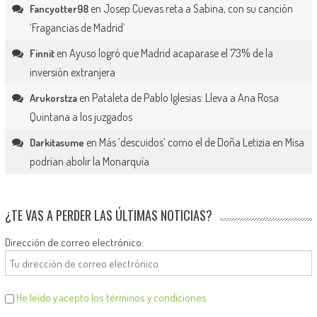
en
Josep Cuevas reta a Sabina, con su canción
Fancyotter98
‘Fragancias de Madrid’
en
Ayuso logró que Madrid acaparase el 73% de la
Finnit
inversión extranjera
en
Pataleta de Pablo Iglesias: Lleva a Ana Rosa
Arukorstza
Quintana a los juzgados
en
Más ‘descuidos’ como el de Doña Letizia en Misa
Darkitasume
podrían abolir la Monarquía
¿TE VAS A PERDER LAS ÚLTIMAS NOTICIAS?
Dirección de correo electrónico:
He leído y acepto los términos y condiciones