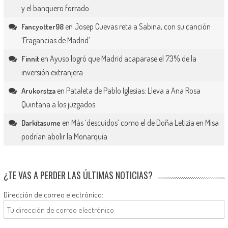
y el banquero forrado
en
Josep Cuevas reta a Sabina, con su canción
Fancyotter98
‘Fragancias de Madrid’
en
Ayuso logró que Madrid acaparase el 73% de la
Finnit
inversión extranjera
en
Pataleta de Pablo Iglesias: Lleva a Ana Rosa
Arukorstza
Quintana a los juzgados
en
Más ‘descuidos’ como el de Doña Letizia en Misa
Darkitasume
podrían abolir la Monarquía
¿TE VAS A PERDER LAS ÚLTIMAS NOTICIAS?
Dirección de correo electrónico: