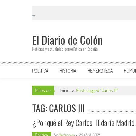
El Diario de Colón
Noticias y actualidad periodística en España
POLÍTICA
HISTORIA
HEMEROTECA
HUMO
Estas en
Inicio
>
Posts tagged "Carlos III"
TAG: CARLOS III
¿Por qué el Rey Carlos III daría Madrid
Política
by
Redaccion
-
20 abril, 2021