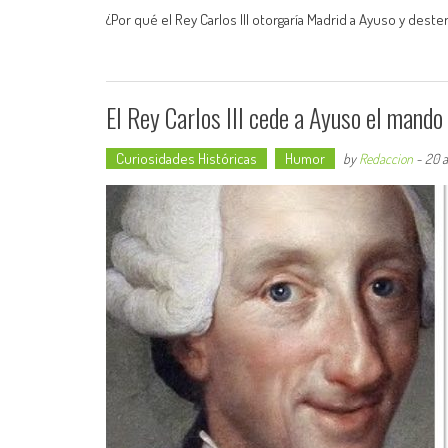
¿Por qué el Rey Carlos III otorgaría Madrid a Ayuso y dest
El Rey Carlos III cede a Ayuso el mando
Curiosidades Históricas
Humor
by
Redaccion
-
20 a