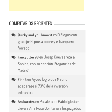
COMENTARIOS RECIENTES
en
Diálogos con
Quirky and you know it
gracejo: El poeta pobre y el banquero
forrado
en
Josep Cuevas reta a
Fancyotter98
Sabina, con su canción ‘Fragancias de
Madrid’
en
Ayuso logró que Madrid
Finnit
acaparase el 73% de la inversión
extranjera
en
Pataleta de Pablo Iglesias:
Arukorstza
Lleva a Ana Rosa Quintana a los juzgados