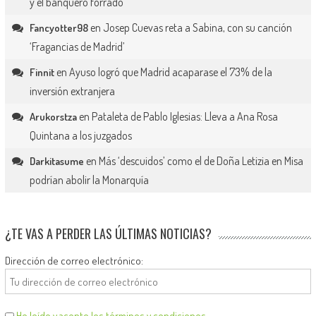
y el banquero forrado
en
Josep Cuevas reta a Sabina, con su canción
Fancyotter98
‘Fragancias de Madrid’
en
Ayuso logró que Madrid acaparase el 73% de la
Finnit
inversión extranjera
en
Pataleta de Pablo Iglesias: Lleva a Ana Rosa
Arukorstza
Quintana a los juzgados
en
Más ‘descuidos’ como el de Doña Letizia en Misa
Darkitasume
podrían abolir la Monarquía
¿TE VAS A PERDER LAS ÚLTIMAS NOTICIAS?
Dirección de correo electrónico:
He leído y acepto los términos y condiciones