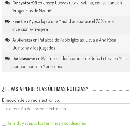
en
Josep Cuevas reta a Sabina, con su canción
Fancyotter98
‘Fragancias de Madrid’
en
Ayuso logró que Madrid acaparase el 73% de la
Finnit
inversión extranjera
en
Pataleta de Pablo Iglesias: Lleva a Ana Rosa
Arukorstza
Quintana a los juzgados
en
Más ‘descuidos’ como el de Doña Letizia en Misa
Darkitasume
podrían abolir la Monarquía
¿TE VAS A PERDER LAS ÚLTIMAS NOTICIAS?
Dirección de correo electrónico:
He leído y acepto los términos y condiciones