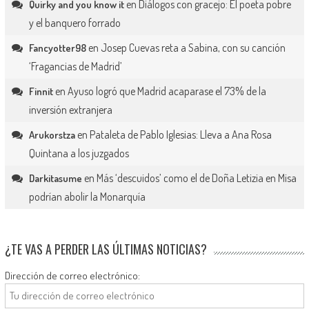
en
Diálogos con gracejo: El poeta pobre
Quirky and you know it
y el banquero forrado
en
Josep Cuevas reta a Sabina, con su canción
Fancyotter98
‘Fragancias de Madrid’
en
Ayuso logró que Madrid acaparase el 73% de la
Finnit
inversión extranjera
en
Pataleta de Pablo Iglesias: Lleva a Ana Rosa
Arukorstza
Quintana a los juzgados
en
Más ‘descuidos’ como el de Doña Letizia en Misa
Darkitasume
podrían abolir la Monarquía
¿TE VAS A PERDER LAS ÚLTIMAS NOTICIAS?
Dirección de correo electrónico: