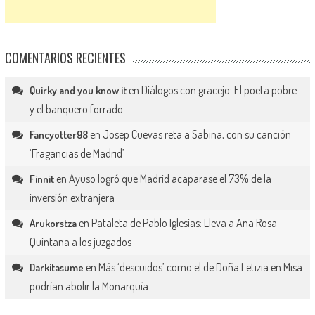
COMENTARIOS RECIENTES
en
Diálogos con gracejo: El poeta pobre
Quirky and you know it
y el banquero forrado
en
Josep Cuevas reta a Sabina, con su canción
Fancyotter98
‘Fragancias de Madrid’
en
Ayuso logró que Madrid acaparase el 73% de la
Finnit
inversión extranjera
en
Pataleta de Pablo Iglesias: Lleva a Ana Rosa
Arukorstza
Quintana a los juzgados
en
Más ‘descuidos’ como el de Doña Letizia en Misa
Darkitasume
podrían abolir la Monarquía