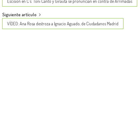
navigation
Escisión en C’s: Toni Cantó y Girauta se pronuncian en contra de Arrimadas
Siguiente artículo
VÍDEO: Ana Rosa destroza a Ignacio Aguado, de Ciudadanos Madrid