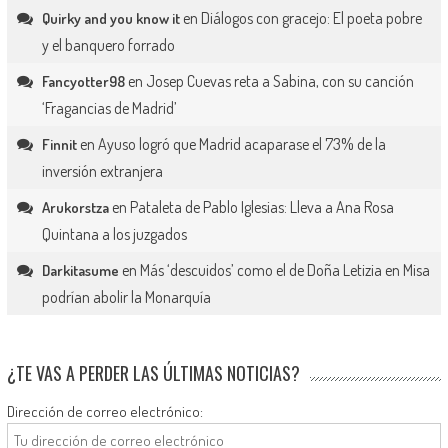
en
Diálogos con gracejo: El poeta pobre
Quirky and you know it
y el banquero forrado
en
Josep Cuevas reta a Sabina, con su canción
Fancyotter98
‘Fragancias de Madrid’
en
Ayuso logró que Madrid acaparase el 73% de la
Finnit
inversión extranjera
en
Pataleta de Pablo Iglesias: Lleva a Ana Rosa
Arukorstza
Quintana a los juzgados
en
Más ‘descuidos’ como el de Doña Letizia en Misa
Darkitasume
podrían abolir la Monarquía
¿TE VAS A PERDER LAS ÚLTIMAS NOTICIAS?
Dirección de correo electrónico: