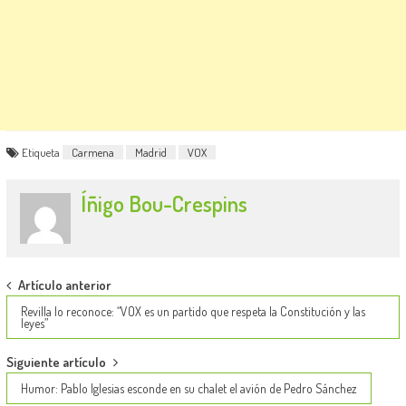
Etiqueta
Carmena
Madrid
VOX
Íñigo Bou-Crespins
Post
Artículo anterior
navigation
Revilla lo reconoce: “VOX es un partido que respeta la Constitución y las
leyes”
Siguiente artículo
Humor: Pablo Iglesias esconde en su chalet el avión de Pedro Sánchez