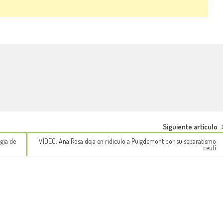
Siguiente artículo
gía de
VÍDEO: Ana Rosa deja en ridículo a Puigdemont por su separatismo
ceutí