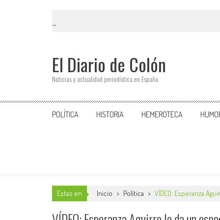
El Diario de Colón
Noticias y actualidad periodística en España
POLÍTICA
HISTORIA
HEMEROTECA
HUMO
Estas en
Inicio
>
Política
>
VÍDEO: Esperanza Aguir
VÍDEO: Esperanza Aguirre le da un espe