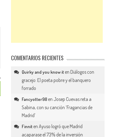
COMENTARIOS RECIENTES
en
Diálogos con
Quirky and you know it
gracejo: El poeta pobre y el banquero
forrado
en
Josep Cuevas reta a
Fancyotter98
Sabina, con su canción ‘Fragancias de
Madrid’
en
Ayuso logró que Madrid
Finnit
acaparase el 73% de la inversión