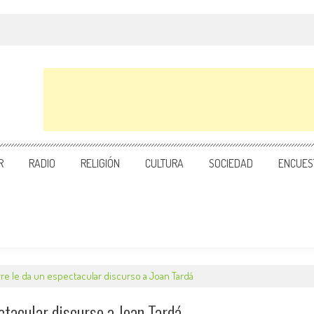
R
RADIO
RELIGIÓN
CULTURA
SOCIEDAD
ENCUES
re le da un espectacular discurso a Joan Tardá
ctacular discurso a Joan Tardá