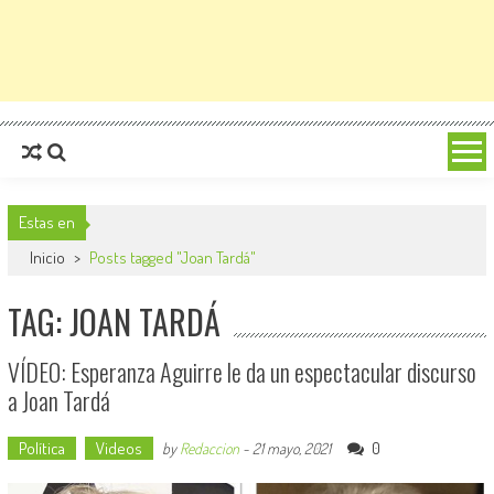
Estas en
Inicio
>
Posts tagged "Joan Tardá"
TAG: JOAN TARDÁ
VÍDEO: Esperanza Aguirre le da un espectacular discurso
a Joan Tardá
Política
Videos
0
by
Redaccion
-
21 mayo, 2021