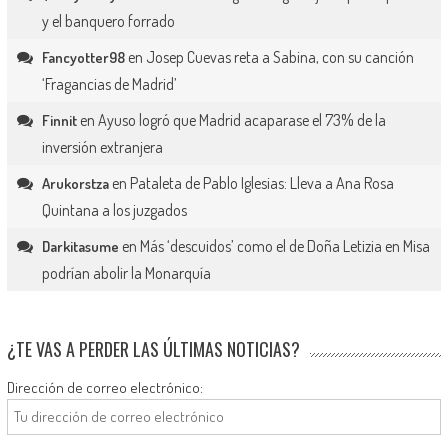
y el banquero forrado
en
Josep Cuevas reta a Sabina, con su canción
Fancyotter98
‘Fragancias de Madrid’
en
Ayuso logró que Madrid acaparase el 73% de la
Finnit
inversión extranjera
en
Pataleta de Pablo Iglesias: Lleva a Ana Rosa
Arukorstza
Quintana a los juzgados
en
Más ‘descuidos’ como el de Doña Letizia en Misa
Darkitasume
podrían abolir la Monarquía
¿TE VAS A PERDER LAS ÚLTIMAS NOTICIAS?
Dirección de correo electrónico: