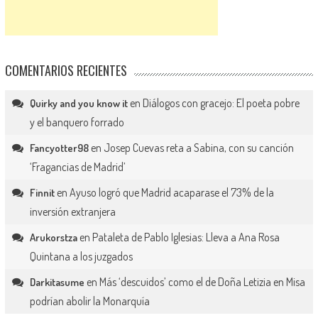
COMENTARIOS RECIENTES
en
Diálogos con gracejo: El poeta pobre
Quirky and you know it
y el banquero forrado
en
Josep Cuevas reta a Sabina, con su canción
Fancyotter98
‘Fragancias de Madrid’
en
Ayuso logró que Madrid acaparase el 73% de la
Finnit
inversión extranjera
en
Pataleta de Pablo Iglesias: Lleva a Ana Rosa
Arukorstza
Quintana a los juzgados
en
Más ‘descuidos’ como el de Doña Letizia en Misa
Darkitasume
podrían abolir la Monarquía