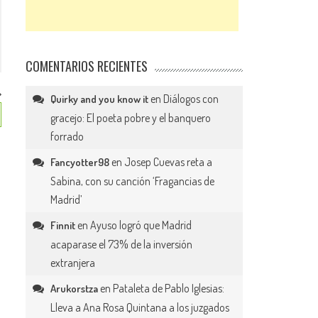
COMENTARIOS RECIENTES
en
Diálogos con
Quirky and you know it
gracejo: El poeta pobre y el banquero
forrado
en
Josep Cuevas reta a
Fancyotter98
Sabina, con su canción ‘Fragancias de
Madrid’
en
Ayuso logró que Madrid
Finnit
acaparase el 73% de la inversión
extranjera
en
Pataleta de Pablo Iglesias:
Arukorstza
Lleva a Ana Rosa Quintana a los juzgados