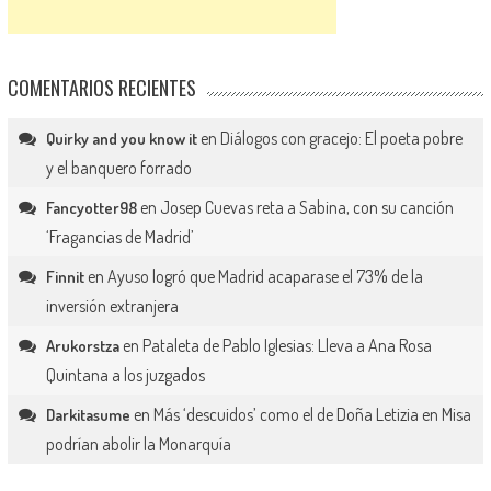
COMENTARIOS RECIENTES
en
Diálogos con gracejo: El poeta pobre
Quirky and you know it
y el banquero forrado
en
Josep Cuevas reta a Sabina, con su canción
Fancyotter98
‘Fragancias de Madrid’
en
Ayuso logró que Madrid acaparase el 73% de la
Finnit
inversión extranjera
en
Pataleta de Pablo Iglesias: Lleva a Ana Rosa
Arukorstza
Quintana a los juzgados
en
Más ‘descuidos’ como el de Doña Letizia en Misa
Darkitasume
podrían abolir la Monarquía