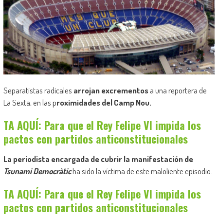
Separatistas radicales
arrojan excrementos
a una reportera de
La Sexta, en las p
roximidades del Camp Nou.
TA AQUÍ: Para que el Rey Felipe VI impida los
pactos con partidos anticonstitucionales
La periodista encargada de cubrir la manifestación de
Tsunami Democràtic
ha sido la víctima de este maloliente episodio.
TA AQUÍ: Para que el Rey Felipe VI impida los
pactos con partidos anticonstitucionales