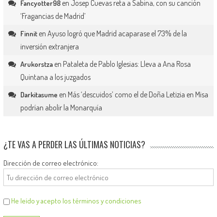
en
Josep Cuevas reta a Sabina, con su canción
Fancyotter98
‘Fragancias de Madrid’
en
Ayuso logró que Madrid acaparase el 73% de la
Finnit
inversión extranjera
en
Pataleta de Pablo Iglesias: Lleva a Ana Rosa
Arukorstza
Quintana a los juzgados
en
Más ‘descuidos’ como el de Doña Letizia en Misa
Darkitasume
podrían abolir la Monarquía
¿TE VAS A PERDER LAS ÚLTIMAS NOTICIAS?
Dirección de correo electrónico:
He leído y acepto los términos y condiciones