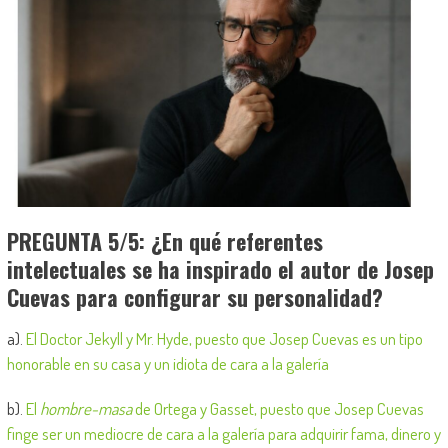
PREGUNTA 5/5: ¿En qué referentes
intelectuales se ha inspirado el autor de Josep
Cuevas para configurar su personalidad?
a).
El Doctor Jekyll y Mr. Hyde, puesto que Josep Cuevas es un tipo
honorable en su casa y un idiota de cara a la galería
b).
El
hombre-masa
de Ortega y Gasset, puesto que Josep Cuevas
finge ser un mediocre de cara a la galería para adquirir fama, dinero y