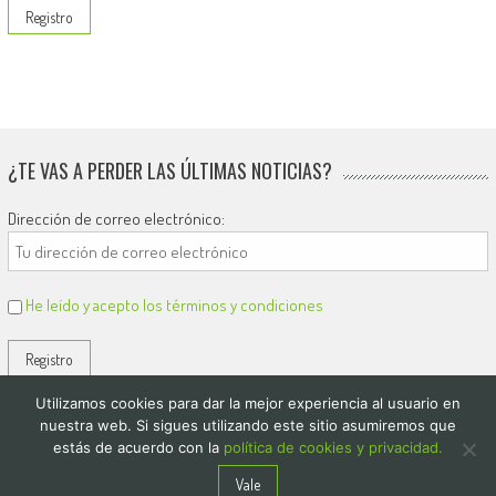
¿TE VAS A PERDER LAS ÚLTIMAS NOTICIAS?
Dirección de correo electrónico:
He leído y acepto los términos y condiciones
Utilizamos cookies para dar la mejor experiencia al usuario en
nuestra web. Si sigues utilizando este sitio asumiremos que
estás de acuerdo con la
política de cookies y privacidad.
© 2026
El Diario de Colón
Vale
Politica de privacidad y cookies
Quienes Somos