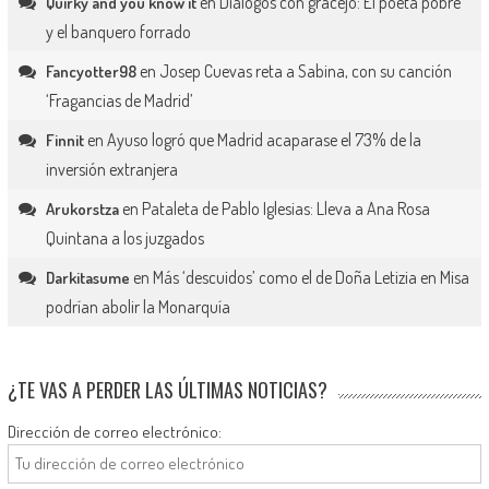
en
Diálogos con gracejo: El poeta pobre
Quirky and you know it
y el banquero forrado
en
Josep Cuevas reta a Sabina, con su canción
Fancyotter98
‘Fragancias de Madrid’
en
Ayuso logró que Madrid acaparase el 73% de la
Finnit
inversión extranjera
en
Pataleta de Pablo Iglesias: Lleva a Ana Rosa
Arukorstza
Quintana a los juzgados
en
Más ‘descuidos’ como el de Doña Letizia en Misa
Darkitasume
podrían abolir la Monarquía
¿TE VAS A PERDER LAS ÚLTIMAS NOTICIAS?
Dirección de correo electrónico: