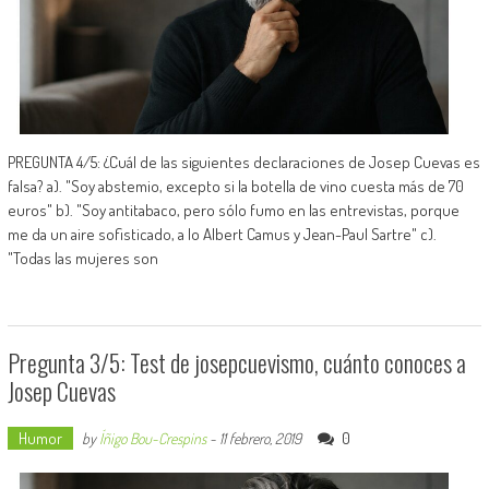
PREGUNTA 4/5: ¿Cuál de las siguientes declaraciones de Josep Cuevas es
falsa? a). "Soy abstemio, excepto si la botella de vino cuesta más de 70
euros" b). "Soy antitabaco, pero sólo fumo en las entrevistas, porque
me da un aire sofisticado, a lo Albert Camus y Jean-Paul Sartre" c).
"Todas las mujeres son
Pregunta 3/5: Test de josepcuevismo, cuánto conoces a
Josep Cuevas
Humor
0
by
Íñigo Bou-Crespins
-
11 febrero, 2019