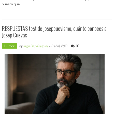
puesto que
RESPUESTAS test de josepcuevismo, cuánto conoces a
Josep Cuevas
Humor
10
by
Íñigo Bou-Crespins
-
9 abril, 2019