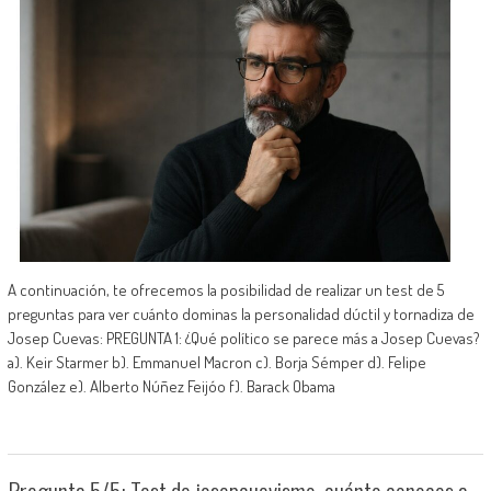
A continuación, te ofrecemos la posibilidad de realizar un test de 5
preguntas para ver cuánto dominas la personalidad dúctil y tornadiza de
Josep Cuevas: PREGUNTA 1: ¿Qué político se parece más a Josep Cuevas?
a). Keir Starmer b). Emmanuel Macron c). Borja Sémper d). Felipe
González e). Alberto Núñez Feijóo f). Barack Obama
Pregunta 5/5: Test de josepcuevismo, cuánto conoces a