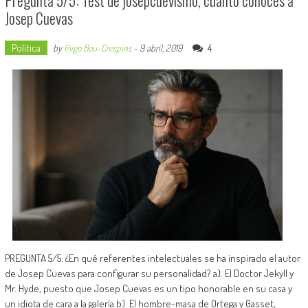
Josep Cuevas
Política
4
by
Íñigo Bou-Crespins
-
9 abril, 2019
PREGUNTA 5/5: ¿En qué referentes intelectuales se ha inspirado el autor
de Josep Cuevas para configurar su personalidad? a). El Doctor Jekyll y
Mr. Hyde, puesto que Josep Cuevas es un tipo honorable en su casa y
un idiota de cara a la galería b). El hombre-masa de Ortega y Gasset,