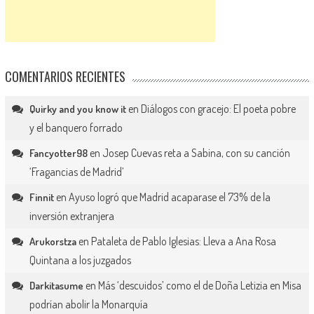
COMENTARIOS RECIENTES
en
Diálogos con gracejo: El poeta pobre
Quirky and you know it
y el banquero forrado
en
Josep Cuevas reta a Sabina, con su canción
Fancyotter98
‘Fragancias de Madrid’
en
Ayuso logró que Madrid acaparase el 73% de la
Finnit
inversión extranjera
en
Pataleta de Pablo Iglesias: Lleva a Ana Rosa
Arukorstza
Quintana a los juzgados
en
Más ‘descuidos’ como el de Doña Letizia en Misa
Darkitasume
podrían abolir la Monarquía