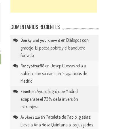
COMENTARIOS RECIENTES
en
Diálogos con
Quirky and you know it
gracejo: El poeta pobre y el banquero
forrado
en
Josep Cuevas reta a
Fancyotter98
Sabina, con su canción ‘Fragancias de
Madrid’
en
Ayuso logró que Madrid
Finnit
acaparase el 73% de la inversión
extranjera
en
Pataleta de Pablo Iglesias:
Arukorstza
Lleva a Ana Rosa Quintana a los juzgados