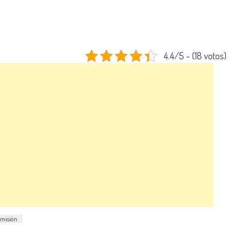
4.4/5 - (18 votos)
imisión