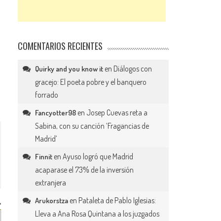
COMENTARIOS RECIENTES
en
Diálogos con
Quirky and you know it
gracejo: El poeta pobre y el banquero
forrado
en
Josep Cuevas reta a
Fancyotter98
Sabina, con su canción ‘Fragancias de
Madrid’
en
Ayuso logró que Madrid
Finnit
acaparase el 73% de la inversión
extranjera
en
Pataleta de Pablo Iglesias:
Arukorstza
Lleva a Ana Rosa Quintana a los juzgados