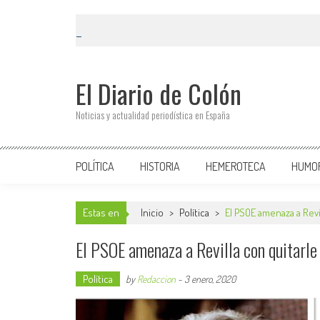
El Diario de Colón
Noticias y actualidad periodística en España
POLÍTICA
HISTORIA
HEMEROTECA
HUMO
Estas en
Inicio
>
Política
>
El PSOE amenaza a Revi
El PSOE amenaza a Revilla con quitarle 
Política
by
Redaccion
-
3 enero, 2020