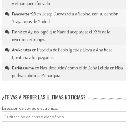
y el banquero forrado
en
Josep Cuevas reta a Sabina, con su canción
Fancyotter98
‘Fragancias de Madrid’
en
Ayuso logró que Madrid acaparase el 73% de la
Finnit
inversión extranjera
en
Pataleta de Pablo Iglesias: Lleva a Ana Rosa
Arukorstza
Quintana a los juzgados
en
Más ‘descuidos’ como el de Doña Letizia en Misa
Darkitasume
podrían abolir la Monarquía
¿TE VAS A PERDER LAS ÚLTIMAS NOTICIAS?
Dirección de correo electrónico: