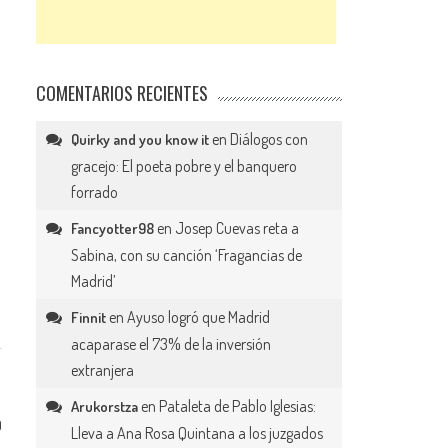
COMENTARIOS RECIENTES
en
Diálogos con
Quirky and you know it
gracejo: El poeta pobre y el banquero
forrado
en
Josep Cuevas reta a
Fancyotter98
Sabina, con su canción ‘Fragancias de
Madrid’
en
Ayuso logró que Madrid
Finnit
acaparase el 73% de la inversión
extranjera
en
Pataleta de Pablo Iglesias:
Arukorstza
0
Lleva a Ana Rosa Quintana a los juzgados