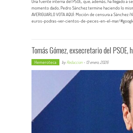
Una fuente interna del PSOE, que, además, ha llegado a ser
momento dado, Pedro Sánchez termine haciendo lo mism
AVERIGUARLO VOTA AQUÍ: Moción de censura a Sánchez ¡YA
euros-podras-ver-cientos-de-peces-en-el-mar/#google
Tomás Gómez, exsecretario del PSOE, ha
Hemeroteca
by
Redaccion
-
13 enero, 2026