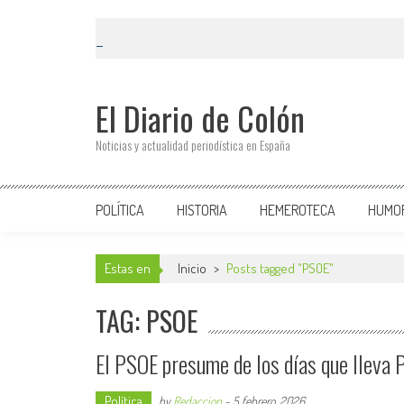
El Diario de Colón
Noticias y actualidad periodística en España
POLÍTICA
HISTORIA
HEMEROTECA
HUMO
Estas en
Inicio
>
Posts tagged "PSOE"
TAG: PSOE
El PSOE presume de los días que lleva 
Política
by
Redaccion
-
5 febrero, 2026