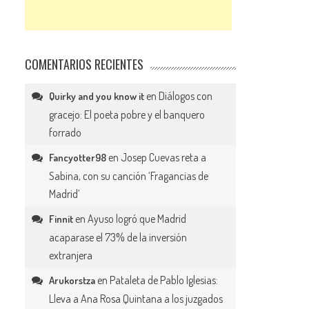
COMENTARIOS RECIENTES
en
Diálogos con
Quirky and you know it
gracejo: El poeta pobre y el banquero
forrado
en
Josep Cuevas reta a
Fancyotter98
Sabina, con su canción ‘Fragancias de
Madrid’
en
Ayuso logró que Madrid
Finnit
acaparase el 73% de la inversión
extranjera
en
Pataleta de Pablo Iglesias:
Arukorstza
Lleva a Ana Rosa Quintana a los juzgados