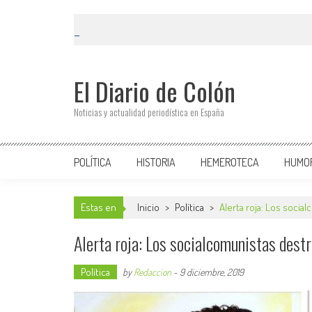
El Diario de Colón
Noticias y actualidad periodística en España
POLÍTICA
HISTORIA
HEMEROTECA
HUMO
Estas en
Inicio
>
Política
>
Alerta roja: Los soci
Alerta roja: Los socialcomunistas dest
Política
by
Redaccion
-
9 diciembre, 2019