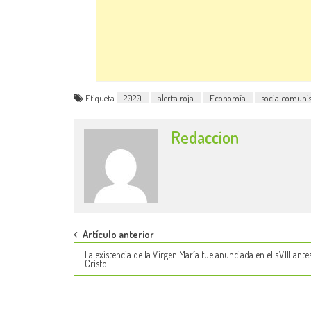
Etiqueta
2020
alerta roja
Economía
socialcomunis
Redaccion
Post
Artículo anterior
La existencia de la Virgen María fue anunciada en el s.VIII ante
navigation
Cristo