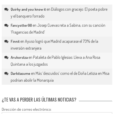
en
Diálogos con gracejo: El poeta pobre
Quirky and you know it
y el banquero forrado
en
Josep Cuevas reta a Sabina, con su canción
Fancyotter98
‘Fragancias de Madrid’
en
Ayuso logró que Madrid acaparase el 73% de la
Finnit
inversión extranjera
en
Pataleta de Pablo Iglesias: Lleva a Ana Rosa
Arukorstza
Quintana a los juzgados
en
Más ‘descuidos’ como el de Doña Letizia en Misa
Darkitasume
podrían abolir la Monarquía
¿TE VAS A PERDER LAS ÚLTIMAS NOTICIAS?
Dirección de correo electrónico: