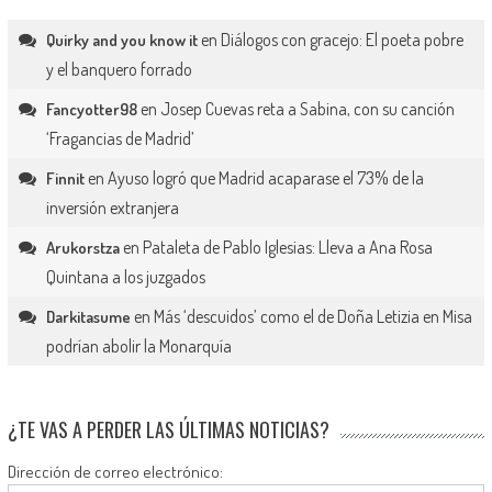
en
Diálogos con gracejo: El poeta pobre
Quirky and you know it
y el banquero forrado
en
Josep Cuevas reta a Sabina, con su canción
Fancyotter98
‘Fragancias de Madrid’
en
Ayuso logró que Madrid acaparase el 73% de la
Finnit
inversión extranjera
en
Pataleta de Pablo Iglesias: Lleva a Ana Rosa
Arukorstza
Quintana a los juzgados
en
Más ‘descuidos’ como el de Doña Letizia en Misa
Darkitasume
podrían abolir la Monarquía
¿TE VAS A PERDER LAS ÚLTIMAS NOTICIAS?
Dirección de correo electrónico: