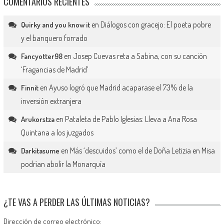
COMENTARIOS RECIENTES
en
Diálogos con gracejo: El poeta pobre
Quirky and you know it
y el banquero forrado
en
Josep Cuevas reta a Sabina, con su canción
Fancyotter98
‘Fragancias de Madrid’
en
Ayuso logró que Madrid acaparase el 73% de la
Finnit
inversión extranjera
en
Pataleta de Pablo Iglesias: Lleva a Ana Rosa
Arukorstza
Quintana a los juzgados
en
Más ‘descuidos’ como el de Doña Letizia en Misa
Darkitasume
podrían abolir la Monarquía
¿TE VAS A PERDER LAS ÚLTIMAS NOTICIAS?
Dirección de correo electrónico: