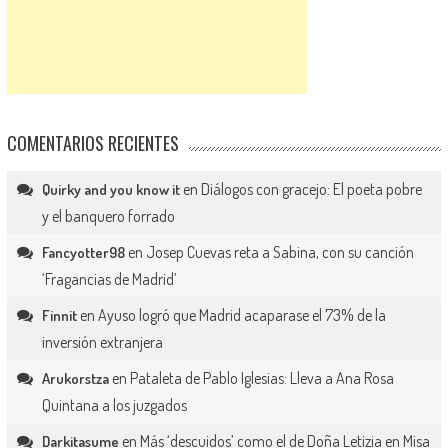
COMENTARIOS RECIENTES
en
Diálogos con gracejo: El poeta pobre
Quirky and you know it
y el banquero forrado
en
Josep Cuevas reta a Sabina, con su canción
Fancyotter98
‘Fragancias de Madrid’
en
Ayuso logró que Madrid acaparase el 73% de la
Finnit
inversión extranjera
en
Pataleta de Pablo Iglesias: Lleva a Ana Rosa
Arukorstza
Quintana a los juzgados
en
Más ‘descuidos’ como el de Doña Letizia en Misa
Darkitasume