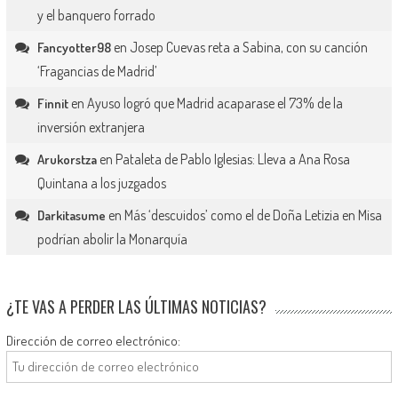
y el banquero forrado
en
Josep Cuevas reta a Sabina, con su canción
Fancyotter98
‘Fragancias de Madrid’
en
Ayuso logró que Madrid acaparase el 73% de la
Finnit
inversión extranjera
en
Pataleta de Pablo Iglesias: Lleva a Ana Rosa
Arukorstza
Quintana a los juzgados
en
Más ‘descuidos’ como el de Doña Letizia en Misa
Darkitasume
podrían abolir la Monarquía
¿TE VAS A PERDER LAS ÚLTIMAS NOTICIAS?
Dirección de correo electrónico: