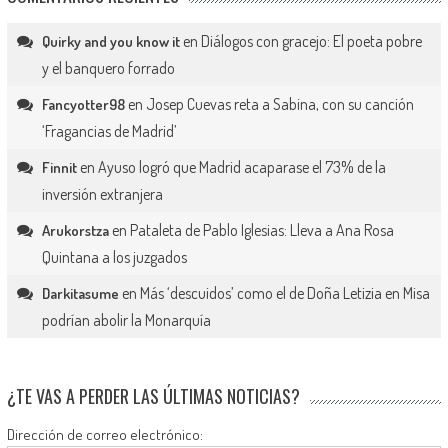
en
Diálogos con gracejo: El poeta pobre
Quirky and you know it
y el banquero forrado
en
Josep Cuevas reta a Sabina, con su canción
Fancyotter98
‘Fragancias de Madrid’
en
Ayuso logró que Madrid acaparase el 73% de la
Finnit
inversión extranjera
en
Pataleta de Pablo Iglesias: Lleva a Ana Rosa
Arukorstza
Quintana a los juzgados
en
Más ‘descuidos’ como el de Doña Letizia en Misa
Darkitasume
podrían abolir la Monarquía
¿TE VAS A PERDER LAS ÚLTIMAS NOTICIAS?
Dirección de correo electrónico: