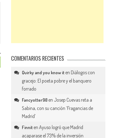
COMENTARIOS RECIENTES
en
Diálogos con
Quirky and you know it
gracejo: El poeta pobre y el banquero
forrado
en
Josep Cuevas reta a
Fancyotter98
Sabina, con su canción ‘Fragancias de
Madrid’
en
Ayuso logró que Madrid
Finnit
acaparase el 73% de la inversión