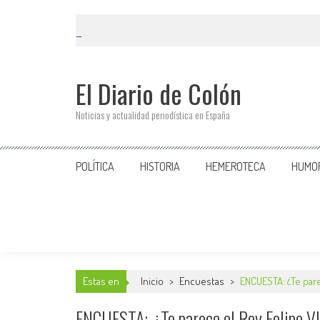
El Diario de Colón
Noticias y actualidad periodística en España
POLÍTICA
HISTORIA
HEMEROTECA
HUMO
Estas en
Inicio
>
Encuestas
>
ENCUESTA: ¿Te pare
ENCUESTA: ¿Te parece el Rey Felipe VI