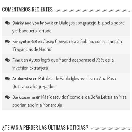
COMENTARIOS RECIENTES
en
Diálogos con gracejo: El poeta pobre
Quirky and you know it
y el banquero forrado
en
Josep Cuevas reta a Sabina, con su canción
Fancyotter98
‘Fragancias de Madrid’
en
Ayuso logró que Madrid acaparase el 73% de la
Finnit
inversión extranjera
en
Pataleta de Pablo Iglesias: Lleva a Ana Rosa
Arukorstza
Quintana a los juzgados
en
Más ‘descuidos’ como el de Doña Letizia en Misa
Darkitasume
podrían abolir la Monarquía
¿TE VAS A PERDER LAS ÚLTIMAS NOTICIAS?