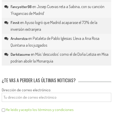
en
Josep Cuevas reta a Sabina, con su canción
Fancyotter98
‘Fragancias de Madrid’
en
Ayuso logró que Madrid acaparase el 73% de la
Finnit
inversión extranjera
en
Pataleta de Pablo Iglesias: Lleva a Ana Rosa
Arukorstza
Quintana a los juzgados
en
Más ‘descuidos’ como el de Doña Letizia en Misa
Darkitasume
podrían abolir la Monarquía
¿TE VAS A PERDER LAS ÚLTIMAS NOTICIAS?
Dirección de correo electrónico:
He leído y acepto los términos y condiciones