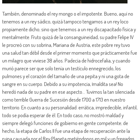
También, denominado el rey mongo o el impotente. Bueno, aquí no
tenemos a un rey sádico, quizá tampoco tengamos a un rey loco
propiamente dicho; sino que tenemos a un rey discapacitado física y
mentalmente. Fruto quizá de la consanguineidad, su padre Felipe IV
le procreó con su sobrina, Mariana de Austria, este pobre rey tuvo
una salud tan débil desde el primer momento que prácticamente fue
un milagro que viviese 38 años. Padecía de hidrocefalia, y cuando
murió parece ser que solo tenía un testículo ennegrecido, los
pulmones y el corazón del tamaño de una pepita y ni una gota de
sangre en su cuerpo. Debido a su impotencia, ¡maldita sea! No
heredó nada de su padre en ese aspecto… Tuvimos la tan silenciada
como terrible Guerra de Sucesión desde 1700 a 1713 en nuestro
territorio. En cuanto a su personalidad: errática, impredecible, infantil,
todo se podía esperar de él. En todo caso, no mostró maldad y
siempre delegó funciones de gobierno en gente competente; de
hecho, la etapa de Carlos II fue una etapa de recuperación ante la
ruina causada por el Rey Planeta metiéndonos en mil y un fregados.