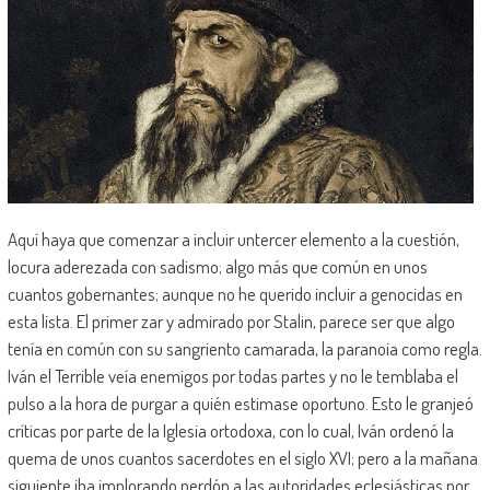
Aquí haya que comenzar a incluir untercer elemento a la cuestión,
locura aderezada con sadismo; algo más que común en unos
cuantos gobernantes; aunque no he querido incluir a genocidas en
esta lista. El primer zar y admirado por Stalin, parece ser que algo
tenía en común con su sangriento camarada, la paranoia como regla.
Iván el Terrible veía enemigos por todas partes y no le temblaba el
pulso a la hora de purgar a quién estimase oportuno. Esto le granjeó
críticas por parte de la Iglesia ortodoxa, con lo cual, Iván ordenó la
quema de unos cuantos sacerdotes en el siglo XVI; pero a la mañana
siguiente iba implorando perdón a las autoridades eclesiásticas por