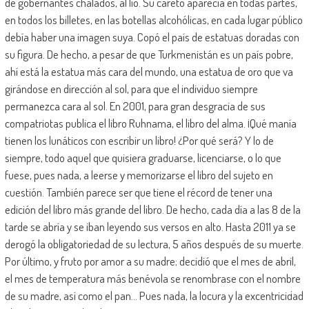
de gobernantes chalados, al lío. Su careto aparecía en todas partes,
en todos los billetes, en las botellas alcohólicas, en cada lugar público
debía haber una imagen suya. Copó el país de estatuas doradas con
su figura. De hecho, a pesar de que Turkmenistán es un país pobre,
ahí está la estatua más cara del mundo, una estatua de oro que va
girándose en dirección al sol, para que el individuo siempre
permanezca cara al sol. En 2001, para gran desgracia de sus
compatriotas publica el libro Ruhnama, el libro del alma. ¡Qué manía
tienen los lunáticos con escribir un libro! ¿Por qué será? Y lo de
siempre, todo aquel que quisiera graduarse, licenciarse, o lo que
fuese, pues nada, a leerse y memorizarse el libro del sujeto en
cuestión. También parece ser que tiene el récord de tener una
edición del libro más grande del libro. De hecho, cada día a las 8 de la
tarde se abría y se iban leyendo sus versos en alto. Hasta 2011 ya se
derogó la obligatoriedad de su lectura, 5 años después de su muerte.
Por último, y fruto por amor a su madre; decidió que el mes de abril,
el mes de temperatura más benévola se renombrase con el nombre
de su madre, así como el pan… Pues nada, la locura y la excentricidad