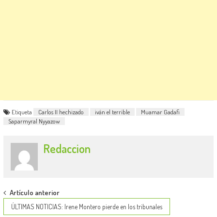
Etiqueta
Carlos II hechizado
iván el terrible
Muamar Gadafi
Saparmyral Nyyazow
Redaccion
Post
Artículo anterior
navigation
ÚLTIMAS NOTICIAS: Irene Montero pierde en los tribunales