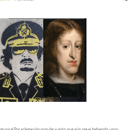
co musical Por aclamación popular y visto que aún sigue habiendo unos