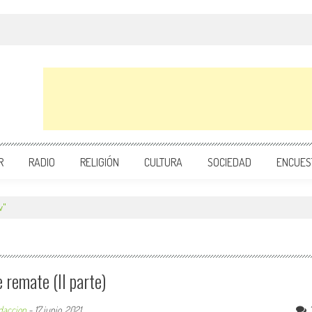
R
RADIO
RELIGIÓN
CULTURA
SOCIEDAD
ENCUES
w"
 remate (II parte)
daccion
-
17 junio, 2021