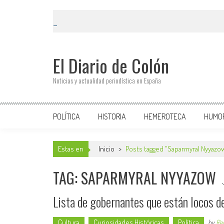
El Diario de Colón
Noticias y actualidad periodística en España
POLÍTICA
HISTORIA
HEMEROTECA
HUMO
Estas en
Inicio
>
Posts tagged "Saparmyral Nyyazo
TAG: SAPARMYRAL NYYAZOW
Lista de gobernantes que están locos de
Cultura
Curiosidades Históricas
Política
by
Re