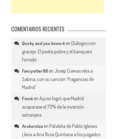
COMENTARIOS RECIENTES
en
Diálogos con
Quirky and you know it
gracejo: El poeta pobre y el banquero
forrado
en
Josep Cuevas reta a
Fancyotter98
Sabina, con su canción ‘Fragancias de
Madrid’
en
Ayuso logró que Madrid
Finnit
acaparase el 73% de la inversión
extranjera
en
Pataleta de Pablo Iglesias:
Arukorstza
Lleva a Ana Rosa Quintana a los juzgados