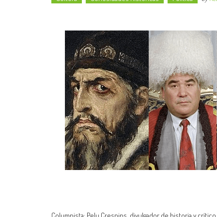
Columnista: Pelu Crespins, divulgador de historia y críti