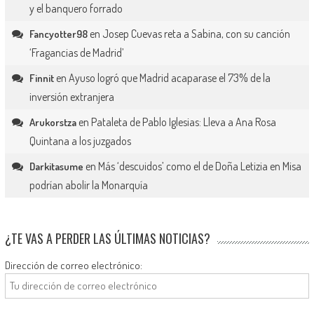
y el banquero forrado
en
Josep Cuevas reta a Sabina, con su canción
Fancyotter98
‘Fragancias de Madrid’
en
Ayuso logró que Madrid acaparase el 73% de la
Finnit
inversión extranjera
en
Pataleta de Pablo Iglesias: Lleva a Ana Rosa
Arukorstza
Quintana a los juzgados
en
Más ‘descuidos’ como el de Doña Letizia en Misa
Darkitasume
podrían abolir la Monarquía
¿TE VAS A PERDER LAS ÚLTIMAS NOTICIAS?
Dirección de correo electrónico: