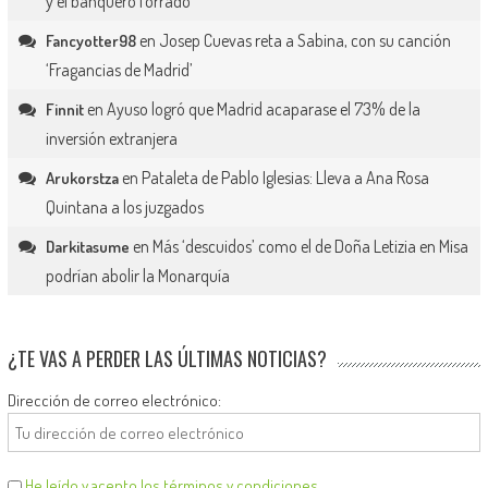
y el banquero forrado
en
Josep Cuevas reta a Sabina, con su canción
Fancyotter98
‘Fragancias de Madrid’
en
Ayuso logró que Madrid acaparase el 73% de la
Finnit
inversión extranjera
en
Pataleta de Pablo Iglesias: Lleva a Ana Rosa
Arukorstza
Quintana a los juzgados
en
Más ‘descuidos’ como el de Doña Letizia en Misa
Darkitasume
podrían abolir la Monarquía
¿TE VAS A PERDER LAS ÚLTIMAS NOTICIAS?
Dirección de correo electrónico:
He leído y acepto los términos y condiciones