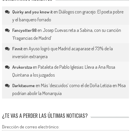
en
Diálogos con gracejo: El poeta pobre
Quirky and you know it
y el banquero forrado
en
Josep Cuevas reta a Sabina, con su canción
Fancyotter98
‘Fragancias de Madrid’
en
Ayuso logró que Madrid acaparase el 73% de la
Finnit
inversión extranjera
en
Pataleta de Pablo Iglesias: Lleva a Ana Rosa
Arukorstza
Quintana a los juzgados
en
Más ‘descuidos’ como el de Doña Letizia en Misa
Darkitasume
podrían abolir la Monarquía
¿TE VAS A PERDER LAS ÚLTIMAS NOTICIAS?
Dirección de correo electrónico: