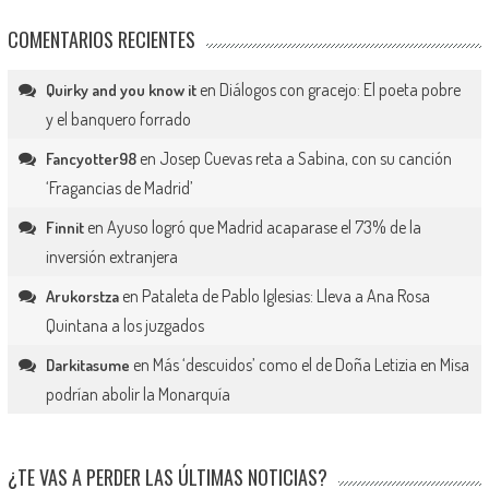
COMENTARIOS RECIENTES
en
Diálogos con gracejo: El poeta pobre
Quirky and you know it
y el banquero forrado
en
Josep Cuevas reta a Sabina, con su canción
Fancyotter98
‘Fragancias de Madrid’
en
Ayuso logró que Madrid acaparase el 73% de la
Finnit
inversión extranjera
en
Pataleta de Pablo Iglesias: Lleva a Ana Rosa
Arukorstza
Quintana a los juzgados
en
Más ‘descuidos’ como el de Doña Letizia en Misa
Darkitasume
podrían abolir la Monarquía
¿TE VAS A PERDER LAS ÚLTIMAS NOTICIAS?