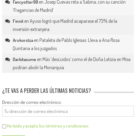
en
Josep Cuevas reta a Sabina, con su canción
Fancyotter98
‘Fragancias de Madrid’
en
Ayuso logró que Madrid acaparase el 73% de la
Finnit
inversión extranjera
en
Pataleta de Pablo Iglesias: Lleva a Ana Rosa
Arukorstza
Quintana a los juzgados
en
Más ‘descuidos’ como el de Doña Letizia en Misa
Darkitasume
podrían abolir la Monarquía
¿TE VAS A PERDER LAS ÚLTIMAS NOTICIAS?
Dirección de correo electrónico:
He leído y acepto los términos y condiciones