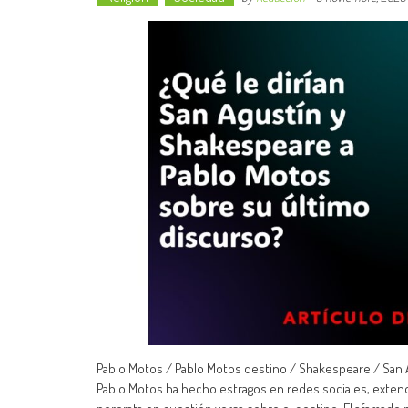
Pablo Motos / Pablo Motos destino / Shakespeare / San A
Pablo Motos ha hecho estragos en redes sociales, exten