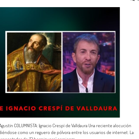
gustín COLUMNISTA: Ignacio Crespí de Valldaura Una reciente alocución
diéndose como un reguero de pólvora entre los usuarios de internet. La