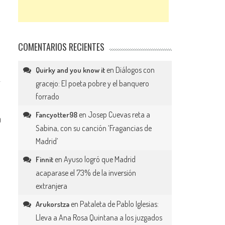
COMENTARIOS RECIENTES
en
Diálogos con
Quirky and you know it
gracejo: El poeta pobre y el banquero
forrado
en
Josep Cuevas reta a
Fancyotter98
0
Sabina, con su canción ‘Fragancias de
Madrid’
en
Ayuso logró que Madrid
Finnit
acaparase el 73% de la inversión
extranjera
en
Pataleta de Pablo Iglesias:
Arukorstza
Lleva a Ana Rosa Quintana a los juzgados