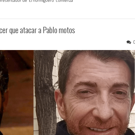
 presentador de 'El hormiguero' comienza
acer que atacar a Pablo motos