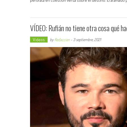
perorata en cuestión versa sobre el destino. El afamado
VÍDEO: Rufián no tiene otra cosa qué h
Videos
by
Redaccion
-
3 septiembre, 2021