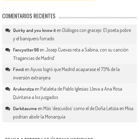
COMENTARIOS RECIENTES
en
Diálogos con gracejo: El poeta pobre
Quirky and you know it
y el banquero forrado
en
Josep Cuevas reta a Sabina, con su canción
Fancyotter98
‘Fragancias de Madrid’
en
Ayuso logró que Madrid acaparase el 73% de la
Finnit
inversión extranjera
en
Pataleta de Pablo Iglesias: Lleva a Ana Rosa
Arukorstza
Quintana a los juzgados
en
Más ‘descuidos’ como el de Doña Letizia en Misa
Darkitasume
podrían abolir la Monarquía