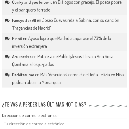
en
Diálogos con gracejo: El poeta pobre
Quirky and you know it
y el banquero forrado
en
Josep Cuevas reta a Sabina, con su canción
Fancyotter98
‘Fragancias de Madrid’
en
Ayuso logró que Madrid acaparase el 73% de la
Finnit
inversión extranjera
en
Pataleta de Pablo Iglesias: Lleva a Ana Rosa
Arukorstza
Quintana a los juzgados
en
Más ‘descuidos’ como el de Doña Letizia en Misa
Darkitasume
podrían abolir la Monarquía
¿TE VAS A PERDER LAS ÚLTIMAS NOTICIAS?
Dirección de correo electrónico: